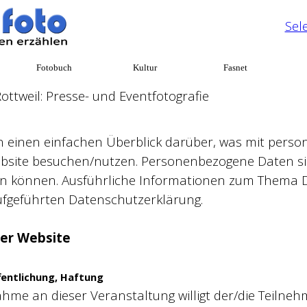
Sel
Menü überspringen
Fotobuch
▼
Kultur
▼
Fasnet
ttweil: Presse- und Eventfotografie
n einen einfachen Überblick darüber, was mit per
ebsite besuchen/nutzen. Personenbezogene Daten sin
rden können. Ausführliche Informationen zum Thema
ufgeführten Datenschutzerklärung.
er Website
fentlichung, Haftung
hme an dieser Veranstaltung willigt der/die Teilneh