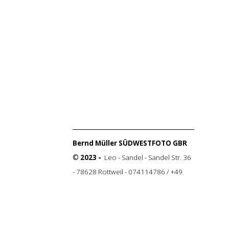
Bernd Müller SÜDWESTFOTO GBR
© 2023 -
Leo - Sandel - Sandel Str. 36
- 78628 Rottweil - 074114786 / +49
175 3065152
Impressum
Datenschutzerklärung
Kontakt
Zurück zum Seiteninhalt